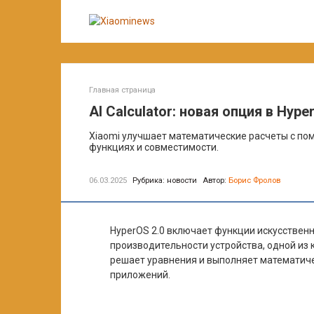
Перейти
к
контенту
Главная страница
AI Calculator: новая опция в Hype
Xiaomi улучшает математические расчеты с помо
функциях и совместимости.
06.03.2025
Рубрика:
новости
Автор:
Борис Фролов
HyperOS 2.0 включает функции искусствен
производительности устройства, одной из 
решает уравнения и выполняет математиче
приложений.