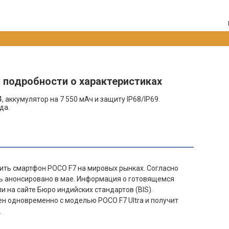
 подробности о характеристиках
 аккумулятор на 7 550 мАч и защиту IP68/IP69.
да.
ить смартфон POCO F7 на мировых рынках. Согласно
ь анонсировано в мае. Информация о готовящемся
 на сайте Бюро индийских стандартов (BIS).
н одновременно с моделью POCO F7 Ultra и получит
.