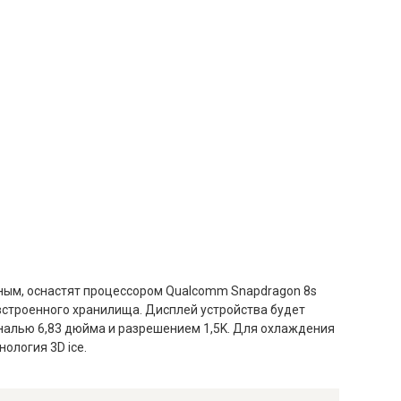
ным, оснастят процессором Qualcomm Snapdragon 8s
Б встроенного хранилища. Дисплей устройства будет
ональю 6,83 дюйма и разрешением 1,5K. Для охлаждения
ология 3D ice.