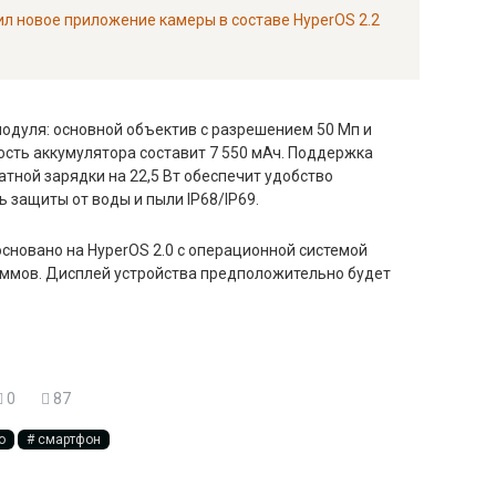
чил новое приложение камеры в составе HyperOS 2.2
модуля: основной объектив с разрешением 50 Мп и
ость аккумулятора составит 7 550 мАч. Поддержка
тной зарядки на 22,5 Вт обеспечит удобство
 защиты от воды и пыли IP68/IP69.
сновано на HyperOS 2.0 с операционной системой
раммов. Дисплей устройства предположительно будет
0
87
o
смартфон