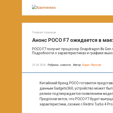
Перейти
к
контенту
Главная страница
Анонс POCO F7 ожидается в мае:
POCO F7 получит процессор Snapdragon 8s Gen 4,
Подробности о характеристиках и графике выхо
25.04.2025
Рубрика:
новости
Автор:
Борис Фролов
Китайский бренд POCO готовится представ
данным Gadgets360, устройство может быт
релизе подтверждается появлением модели
Предполагается, что POCO F7 будет выпуще
характеристики, схожие с Redmi Turbo 4 Pro