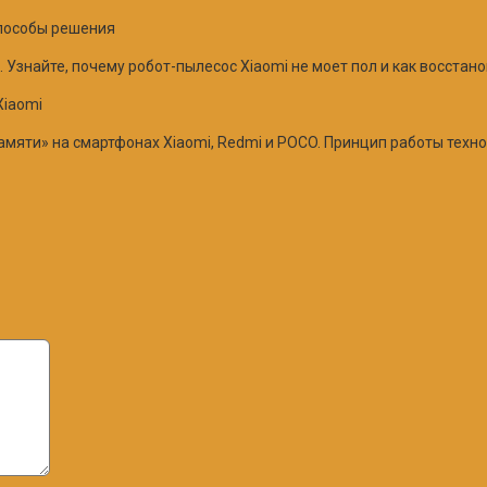
способы решения
Узнайте, почему робот-пылесос Xiaomi не моет пол и как восстан
Xiaomi
яти» на смартфонах Xiaomi, Redmi и POCO. Принцип работы техно