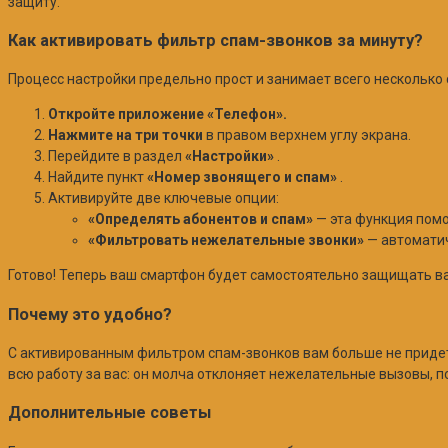
защиту.
Как активировать фильтр спам-звонков за минуту?
Процесс настройки предельно прост и занимает всего несколько с
Откройте приложение «Телефон».
Нажмите на три точки
в правом верхнем углу экрана.
Перейдите в раздел
«Настройки»
.
Найдите пункт
«Номер звонящего и спам»
.
Активируйте две ключевые опции:
«Определять абонентов и спам»
— эта функция пом
«Фильтровать нежелательные звонки»
— автоматич
Готово! Теперь ваш смартфон будет самостоятельно защищать ва
Почему это удобно?
С активированным фильтром спам-звонков вам больше не придет
всю работу за вас: он молча отклоняет нежелательные вызовы, 
Дополнительные советы