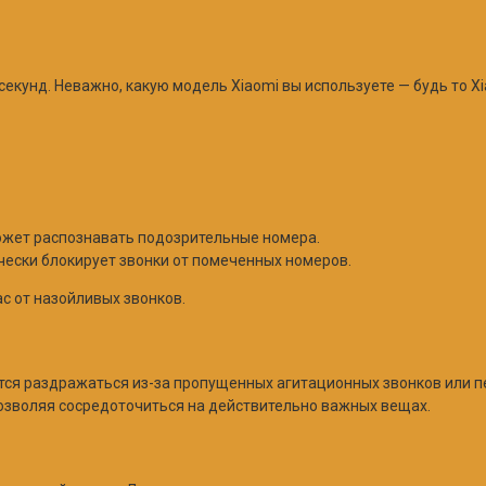
екунд. Неважно, какую модель Xiaomi вы используете — будь то Xi
ожет распознавать подозрительные номера.
ески блокирует звонки от помеченных номеров.
с от назойливых звонков.
ся раздражаться из-за пропущенных агитационных звонков или пе
позволяя сосредоточиться на действительно важных вещах.