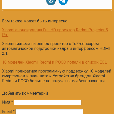
Вам также может быть интересно
Xiaomi анонсировала Full HD проектор Redmi Projector 5
Pro
Xiaomi вывела на рынок проектор с ToF-сенсором
автоматической подстройки кадра и интерфейсом HDMI
2.1.
10 моделей Xiaomi, Redmi и POCO попали в список EOL
Xiaomi прекратила программную поддержку 10 моделей
смартфонов и планшетов. Устройства брендов Xiaomi,
Redmi и POCO больше не получат патчи безопасности.
Добавить комментарий
Имя
*
Email
*