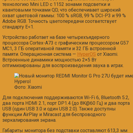
технологию Mini LED с 1152 зонами подсветки и
квантовыми точками QD, что обеспечивает широкий
охват цветовой гаммы: 100 % sRGB, 99 % DCI-P3 и 99 %
Adobe RGB. Точность цветопередачи соответствует
стандарту E<1.
Устройство работает на базе четырехъядерного
процессора Cortex-A73 с графическим процессором G57
MC1, 3 ГБ оперативной памяти и 32 ГБ встроенной
памяти. Операционная система —
HyperOS
от Xiaomi.
Встроенные динамики мощностью 2×5 Вт
оптимизированы для воспроизведения звука в играх.
Фото: Xiaomi
Для подключения поддерживаются Wi-Fi 6, Bluetooth 5.2,
два порта HDMI 2.1, порт DP1.4 (до 8K@60 Гц) и два порта
USB (один USB 3.0 и один USB 2.0). Также доступны
функции AirPlay и Miracast для беспроводного
зеркалирования экрана.
Габариты монитора без подставки составляют 613,3 мм