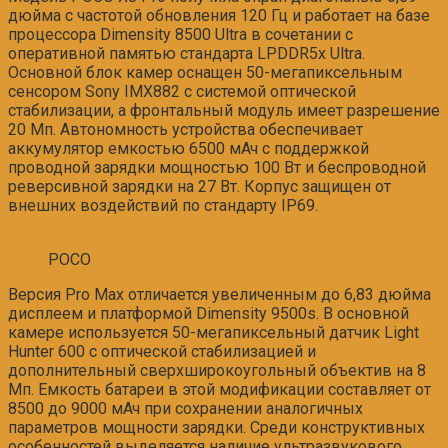
дюйма с частотой обновления 120 Гц и работает на базе
процессора Dimensity 8500 Ultra в сочетании с
оперативной памятью стандарта LPDDR5x Ultra.
Основной блок камер оснащен 50-мегапиксельным
сенсором Sony IMX882 с системой оптической
стабилизации, а фронтальный модуль имеет разрешение
20 Мп. Автономность устройства обеспечивает
аккумулятор емкостью 6500 мАч с поддержкой
проводной зарядки мощностью 100 Вт и беспроводной
реверсивной зарядки на 27 Вт. Корпус защищен от
внешних воздействий по стандарту IP69.
POCO
Версия Pro Max отличается увеличенным до 6,83 дюйма
дисплеем и платформой Dimensity 9500s. В основной
камере используется 50-мегапиксельный датчик Light
Hunter 600 с оптической стабилизацией и
дополнительный сверхширокоугольный объектив на 8
Мп. Емкость батареи в этой модификации составляет от
8500 до 9000 мАч при сохранении аналогичных
параметров мощности зарядки. Среди конструктивных
особенностей выделяется наличие ультразвукового