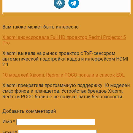
Вам также может быть интересно
Xiaomi анонсировала Full HD проектор Redmi Projector 5
Pro
Xiaomi вывела на рынок проектор с ToF-сенсором
автоматической подстройки кадра и интерфейсом HDMI
2.1.
10 моделей Xiaomi, Redmi и POCO попали в список EOL
Xiaomi прекратила программную поддержку 10 моделей
смартфонов и планшетов. Устройства брендов Xiaomi,
Redmi и POCO больше не получат патчи безопасности.
Добавить комментарий
Имя
*
Email
*