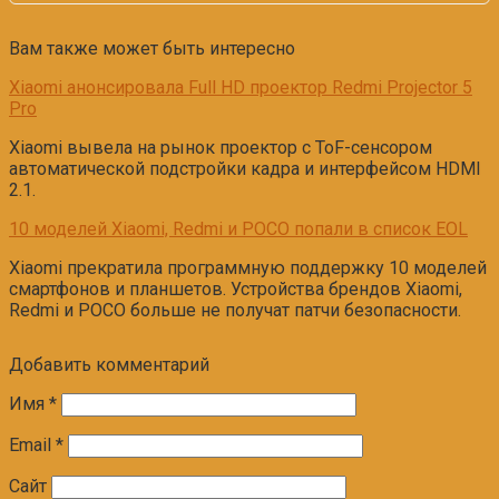
Вам также может быть интересно
Xiaomi анонсировала Full HD проектор Redmi Projector 5
Pro
Xiaomi вывела на рынок проектор с ToF-сенсором
автоматической подстройки кадра и интерфейсом HDMI
2.1.
10 моделей Xiaomi, Redmi и POCO попали в список EOL
Xiaomi прекратила программную поддержку 10 моделей
смартфонов и планшетов. Устройства брендов Xiaomi,
Redmi и POCO больше не получат патчи безопасности.
Добавить комментарий
Имя
*
Email
*
Сайт