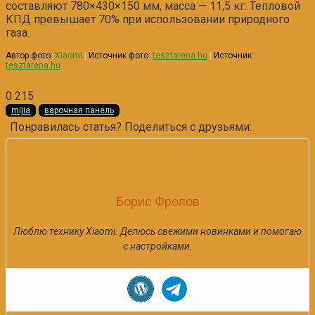
составляют 780×430×150 мм, масса — 11,5 кг. Тепловой
КПД превышает 70% при использовании природного
газа.
Автор фото:
Xiaomi
|
Источник фото:
tesztarena.hu
|
Источник:
tesztarena.hu
0
215
mijia
варочная панель
Понравилась статья? Поделиться с друзьями:
Борис Фролов
Люблю технику Xiaomi. Делюсь свежими новинками и помогаю
с настройками.