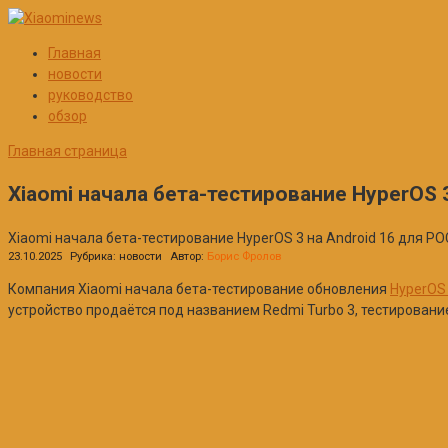
Перейти
к
Главная
контенту
новости
руководство
обзор
Главная страница
Xiaomi начала бета-тестирование HyperOS 
Xiaomi начала бета-тестирование HyperOS 3 на Android 16 для PO
23.10.2025
Рубрика:
новости
Автор:
Борис Фролов
Компания Xiaomi начала бета-тестирование обновления
HyperOS
устройство продаётся под названием Redmi Turbo 3, тестировани