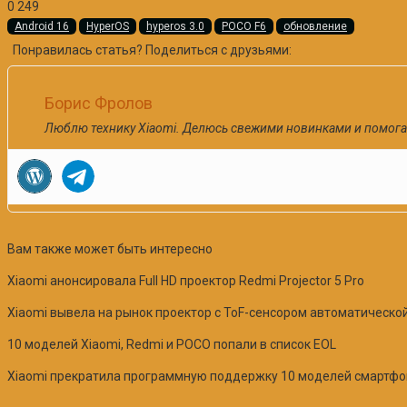
0
249
Android 16
HyperOS
hyperos 3.0
POCO F6
обновление
Понравилась статья? Поделиться с друзьями:
Борис Фролов
Люблю технику Xiaomi. Делюсь свежими новинками и помога
Вам также может быть интересно
Xiaomi анонсировала Full HD проектор Redmi Projector 5 Pro
Xiaomi вывела на рынок проектор с ToF-сенсором автоматической
10 моделей Xiaomi, Redmi и POCO попали в список EOL
Xiaomi прекратила программную поддержку 10 моделей смартфоно