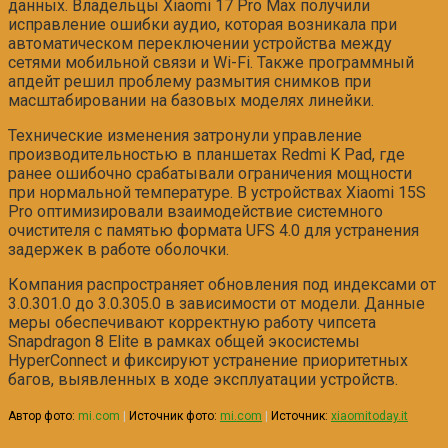
данных. Владельцы Xiaomi 17 Pro Max получили
исправление ошибки аудио, которая возникала при
автоматическом переключении устройства между
сетями мобильной связи и Wi-Fi. Также программный
апдейт решил проблему размытия снимков при
масштабировании на базовых моделях линейки.
Технические изменения затронули управление
производительностью в планшетах Redmi K Pad, где
ранее ошибочно срабатывали ограничения мощности
при нормальной температуре. В устройствах Xiaomi 15S
Pro оптимизировали взаимодействие системного
очистителя с памятью формата UFS 4.0 для устранения
задержек в работе оболочки.
Компания распространяет обновления под индексами от
3.0.301.0 до 3.0.305.0 в зависимости от модели. Данные
меры обеспечивают корректную работу чипсета
Snapdragon 8 Elite в рамках общей экосистемы
HyperConnect и фиксируют устранение приоритетных
багов, выявленных в ходе эксплуатации устройств.
Автор фото:
mi.com
|
Источник фото:
mi.com
|
Источник:
xiaomitoday.it